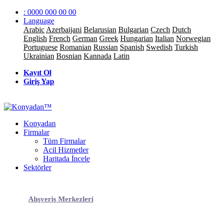
: 0000 000 00 00
Language
Arabic
Azerbaijani
Belarusian
Bulgarian
Czech
Dutch
English
French
German
Greek
Hungarian
Italian
Norwegian
Portuguese
Romanian
Russian
Spanish
Swedish
Turkish
Ukrainian
Bosnian
Kannada
Latin
Kayıt Ol
Giriş Yap
Konyadan
Firmalar
Tüm Firmalar
Acil Hizmetler
Haritada İncele
Sektörler
Alışveriş Merkezleri