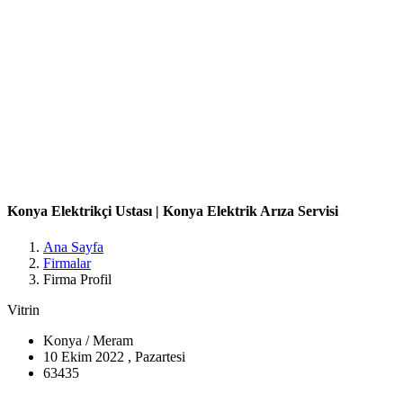
Konya Elektrikçi Ustası |
Konya Elektrik Arıza Servisi
Belirtilmemiş
05357804550
Belirtilmemiş
Mesaj yaz
https://www.konyaelektrikciustasi.com/
Meram, Karatay, Selçuklu ilçelerinde hizmet / KONYA Konya /
Meram
Konya Elektrikçi Ustası | Konya Elektrik Arıza Servisi
Ana Sayfa
Firmalar
Firma Profil
Vitrin
Konya / Meram
10 Ekim 2022 , Pazartesi
63435