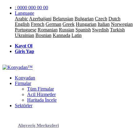
: 0000 000 00 00
Language
Arabic
Azerbaijani
Belarusian
Bulgarian
Czech
Dutch
English
French
German
Greek
Hungarian
Italian
Norwegian
Portuguese
Romanian
Russian
Spanish
Swedish
Turkish
Ukrainian
Bosnian
Kannada
Latin
Kayıt Ol
Giriş Yap
Konyadan
Firmalar
Tüm Firmalar
Acil Hizmetler
Haritada İncele
Sektörler
Alışveriş Merkezleri