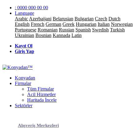
: 0000 000 00 00
Language
Arabic
Azerbaijani
Belarusian
Bulgarian
Czech
Dutch
English
French
German
Greek
Hungarian
Italian
Norwegian
Portuguese
Romanian
Russian
Spanish
Swedish
Turkish
Ukrainian
Bosnian
Kannada
Latin
Kayıt Ol
Giriş Yap
Konyadan
Firmalar
Tüm Firmalar
Acil Hizmetler
Haritada İncele
Sektörler
Alışveriş Merkezleri