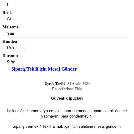
L
Renk
Gri
Malzeme
Yün
Kimden
Üreticiden
Durumu
Sıfır
Sipariş/Teklif için Mesaj Gönder
Üyelik Tarihi :
31 Aralık 2024
Favorilerime Ekle
Güvenlik İpuçları
İlgilendiğiniz aracı veya emlak ilanını görmeden kapora olarak ödeme
yapmayın, para göndermeyin.
Sipariş vermek / Teklif almak için ilan sahibine mesaj gönderin.