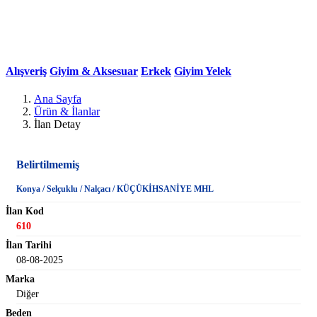
Kaşe Yelek (Kışlık)
Alışveriş
Giyim & Aksesuar
Erkek
Giyim
Yelek
Ana Sayfa
Ürün & İlanlar
İlan Detay
Belirtilmemiş
Konya / Selçuklu / Nalçacı / KÜÇÜKİHSANİYE MHL
İlan Kod
610
İlan Tarihi
08-08-2025
Marka
Diğer
Beden