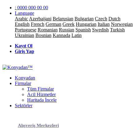
: 0000 000 00 00
Language
Arabic
Azerbaijani
Belarusian
Bulgarian
Czech
Dutch
English
French
German
Greek
Hungarian
Italian
Norwegian
Portuguese
Romanian
Russian
Spanish
Swedish
Turkish
Ukrainian
Bosnian
Kannada
Latin
Kayıt Ol
Giriş Yap
Konyadan
Firmalar
Tüm Firmalar
Acil Hizmetler
Haritada İncele
Sektörler
Alışveriş Merkezleri